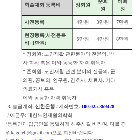
준회
비회
학술대회 등록비
정회원
원
원
사전등록
4만원
3만원
7만원
현장등록(사전등록
5만원
4만원
8만원
비+1만원)
* 정회원: 노인재활 관련분야의 전문의, 박
사 학위 혹은 이와 동등한 자격 취득자
* 준회원:
노인재활 관련 분야의 전공의, 군
의관, 공보의, 연구원, 간호사, 치료사, 기타
의료기사 혹은
이와 동등한 자격 취득자
3. 송금계좌:
신한은행
/ 계좌번호:
100-025-869428
/ 예금주: 대한노인재활의학회
*등록인과 입금인을 동일하게 해주시길 바라며, 다를 경
우 kagereh@gmail.com으로 회신바랍니다.