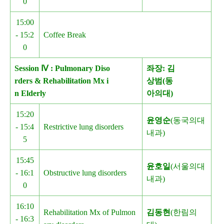
0
15:00
- 15:2
Coffee Break
0
Session Ⅳ : Pulmonary Diso
좌장: 김
rders & Rehabilitation Mx i
상범(동
n Elderly
아의대)
15:20
윤영순
(동국의대
- 15:4
Restrictive lung disorders
내과)
5
15:45
윤호일
(서울의대
- 16:1
Obstructive lung disorders
내과)
0
16:10
Rehabilitation Mx of Pulmon
김동현
(한림의
- 16:3