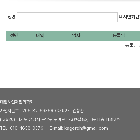
성명
의사면허
성명
내역
일자
등록일
등록된 
대한노인재활의학회
사업자번호 : 206-82-69369 / 대표자 : 김창환
(13620) 경기도 성남시 분당구 구미로 173번길 82, 1동 11층 11312호
kagereh@gmail.com
TEL: 010-4658-0376 E-mail: