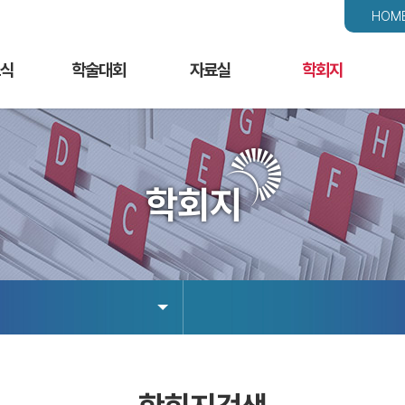
HOM
식
학술대회
자료실
학회지
학술대회
노인재활이란?
학회지검색
자유
노인재활 전문가 과정
질병별 소개
논문투고규정
증례
학회지
정기학술 집담회
보건복지부 자료
온라인 논문투고
회원
리뷰코스 및 연수강좌
용어
행사앨범
노인