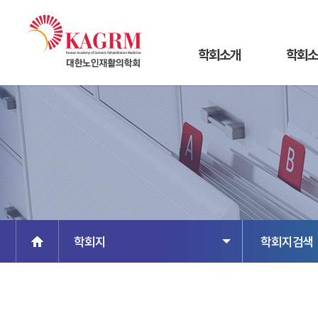
학회소개
학회소
인사말
일반공지
연혁
보험공지
기구도
소식지
미션, 비전
행사일정
회칙
학회지
학회지검색
대한노인재활의학회 10년사