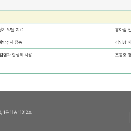
장기 약물 치료
홍아람 
예방주사 접종
김영상 
 감염과 항생제 사용
조동호 
 1동 11층 11312호