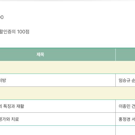
00
재활인증의 100점
제목
처방
임승규 
의 특징과 재활
이종민 
평가와 치료
홍정경 