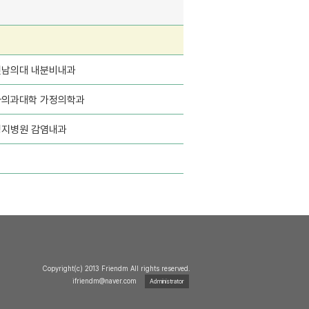
전남의대 내분비내과
차의과대학 가정의학과
명지병원 감염내과
Copyright(c) 2013 Friendm All rights reserved.
ifriendm@naver.com
Administrator